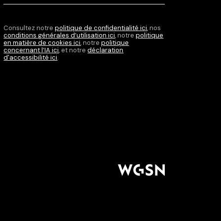
your
language
Consultez notre
politique de confidentialité ici
, nos
conditions générales d’utilisation ici
, notre
politique
en matière de cookies ici
, notre
politique
concernant l’IA ici
, et notre
déclaration
d'accessibilité ici
.