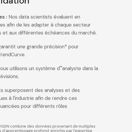
lidation
s :
Nos data scientists évaluent en
s afin de les adapter à chaque secteur
ns et aux différentes échéances du marché.
rantit une grande précision* pour
TrendCurve.
us utilisons un système d'"analyste dans la
évisions.
s superposent des analyses et des
s à l'industrie afin de rendre ces
nuancées pour différents rôles
WGSN combine des données provenant de multiples
s d'apprentissage profond, enrichis par l'expertise