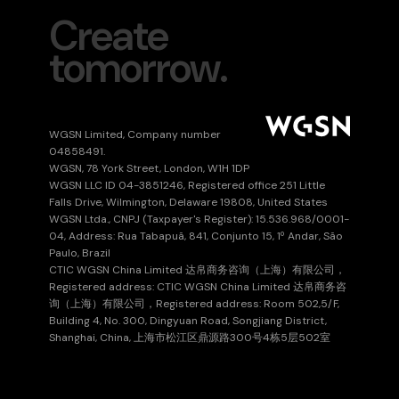
Create
tomorrow.
WGSN Limited, Company number
04858491.
WGSN, 78 York Street, London, W1H 1DP
WGSN LLC ID 04-3851246, Registered office 251 Little
Falls Drive, Wilmington, Delaware 19808, United States
WGSN Ltda., CNPJ (Taxpayer's Register): 15.536.968/0001-
04, Address: Rua Tabapuã, 841, Conjunto 15, 1º Andar, São
Paulo, Brazil
CTIC WGSN China Limited 达帛商务咨询（上海）有限公司，
Registered address: CTIC WGSN China Limited 达帛商务咨
询（上海）有限公司，Registered address: Room 502,5/F,
Building 4, No. 300, Dingyuan Road, Songjiang District,
Shanghai, China, 上海市松江区鼎源路300号4栋5层502室